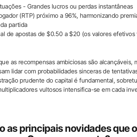
utuações - Grandes lucros ou perdas instantâneas
jogador (RTP) próximo a 96%, harmonizando prem
da partida
ual de apostas de $0.50 a $20 (os valores efetivo
a que as recompensas ambiciosas são alcançáveis, 
am lidar com probabilidades sinceras de tentativas
stração prudente do capital é fundamental, sobret
ultiplicadores vultosos intensifica-se em cada inve
o as principais novidades que 