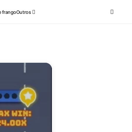
e frango
Outros