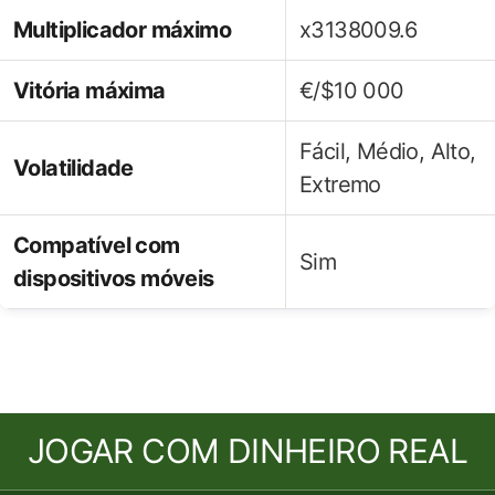
Multiplicador máximo
x3138009.6
Vitória máxima
€/$10 000
Fácil, Médio, Alto,
Volatilidade
Extremo
Compatível com
Sim
dispositivos móveis
JOGAR COM DINHEIRO REAL