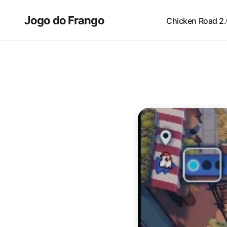
Jogo do Frango
Chicken Road 2