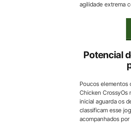
agilidade extrema c
Potencial d
Poucos elementos c
Chicken CrossyOs n
inicial aguarda os 
classificam esse jo
acompanhados por u