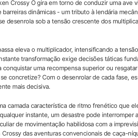
en Crossy O gira em torno de conduzir uma ave vir
e barreiras dinâmicas - um tributo à lendária mecâ
se desenrola sob a tensão crescente dos multiplic
assa eleva o multiplicador, intensificando a tensã
stante transformação exige decisões táticas fund
a conquistar uma recompensa superior ou resgatar
se concretize? Com o desenrolar de cada fase, es
nte mais decisiva.
ma camada característica de ritmo frenético que el
qualquer instante, um desastre pode interromper a
culiar de movimentação habilidosa com a imprevisi
n Crossy das aventuras convencionais de caça-níq