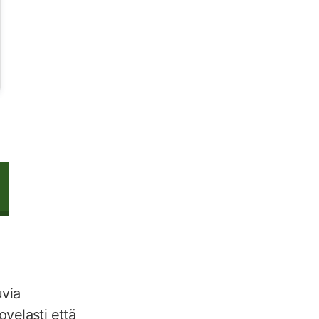
uvia
ovelasti että