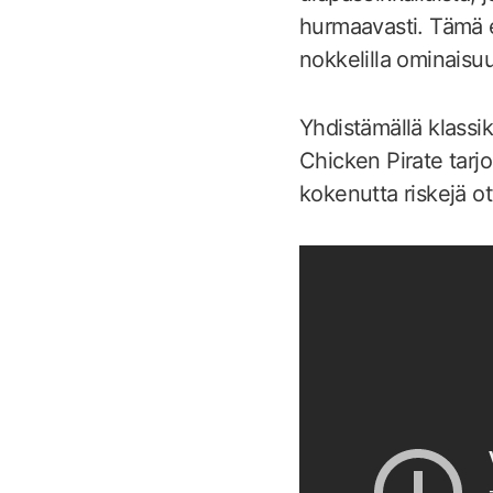
hurmaavasti. Tämä e
nokkelilla ominaisuuk
Yhdistämällä klassik
Chicken Pirate tarjo
kokenutta riskejä ot