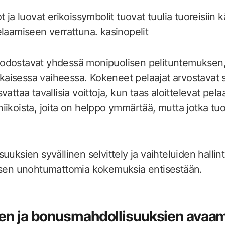
itot ja luovat erikoissymbolit tuovat tuulia tuoreisiin 
laamiseen verrattuna. kasinopelit
odostavat yhdessä monipuolisen pelituntemuksen, 
jokaisessa vaiheessa. Kokeneet pelaajat arvostavat s
vattaa tavallisia voittoja, kun taas aloittelevat pel
iikoista, joita on helppo ymmärtää, mutta jotka tuo
uuksien syvällinen selvittely ja vaihteluiden hallin
oksen unohtumattomia kokemuksia entisestään.
ten ja bonusmahdollisuuksien avaa