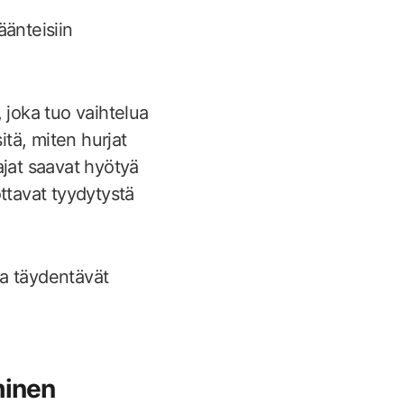
käänteisiin
joka tuo vaihtelua
itä, miten hurjat
aajat saavat hyötyä
ttavat tyydytystä
ta täydentävät
minen