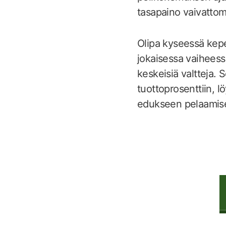
tasapaino vaivattoma
Olipa kyseessä kepeä
jokaisessa vaiheess
keskeisiä valtteja.
tuottoprosenttiin, l
edukseen pelaamise