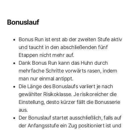
Bonuslauf
Bonus Run ist erst ab der zweiten Stufe aktiv
und taucht in den abschließenden fünf
Etappen nicht mehr auf.
Dank Bonus Run kann das Huhn durch
mehrfache Schritte vorwärts rasen, indem
man nur einmal antippt.
Die Länge des Bonuslaufs variiert je nach
gewählter Risikoklasse. Je risikoreicher die
Einstellung, desto kürzer fällt die Bonusserie
aus.
Der Bonuslauf startet ausschließlich, falls auf
der Anfangsstufe ein Zug positioniert ist und