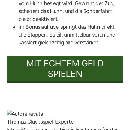
vom Huhn besiegt wird. Gewinnt der Zug,
scheitert das Huhn, und die Sonderfahrt
bleibt deaktiviert.
Im Bonuslauf überspringt das Huhn direkt
alle Etappen. Es eilt unmittelbar voran und
kassiert gleichzeitig alle Verstärker.
MIT ECHTEM GELD
SPIELEN
Thomas
Glücksspiel-Experte
Ich heiße Thomas und bin ein Fachmann für das