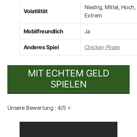
Niedrig, Mittel, Hoch,
Volatilität
Extrem
Mobilfreundlich
Ja
Anderes Spiel
Chicken Pirate
MIT ECHTEM GELD
SPIELEN
Unsere Bewertung : 4/5 ⭐