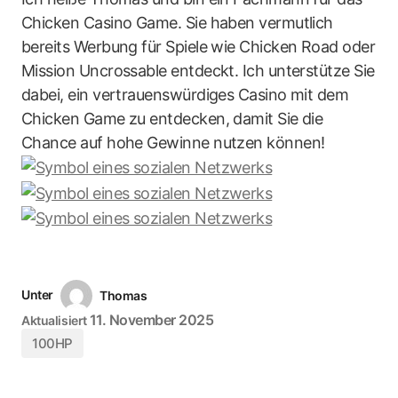
Chicken Casino Game. Sie haben vermutlich
bereits Werbung für Spiele wie Chicken Road oder
Mission Uncrossable entdeckt. Ich unterstütze Sie
dabei, ein vertrauenswürdiges Casino mit dem
Chicken Game zu entdecken, damit Sie die
Chance auf hohe Gewinne nutzen können!
Unter
Thomas
11. November 2025
Aktualisiert
100HP